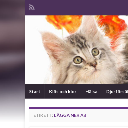
Start
Klös och klor
Hälsa
Djurförsä
ETIKETT:
LÄGGA NER AB