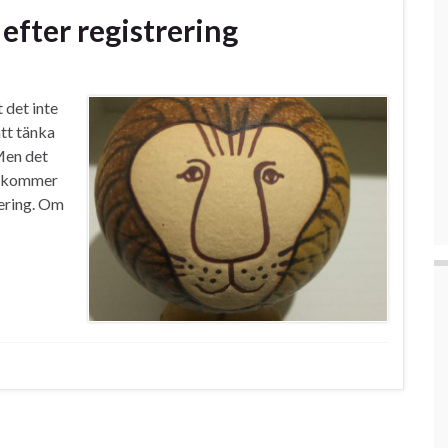
 efter registrering
 det inte
tt tänka
 Men det
te kommer
iering. Om