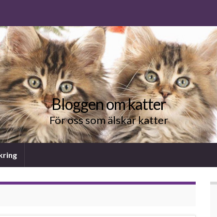
Bloggen om katter
För oss som älskar katter
kring