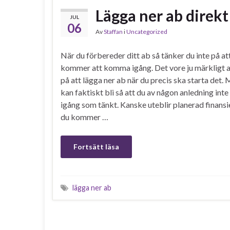
Lägga ner ab direkt
JUL
06
Av
Staffan
i
Uncategorized
När du förbereder ditt ab så tänker du inte på att
kommer att komma igång. Det vore ju märkligt a
på att lägga ner ab när du precis ska starta det.
kan faktiskt bli så att du av någon anledning in
igång som tänkt. Kanske uteblir planerad finans
du kommer …
Fortsätt läsa
lägga ner ab