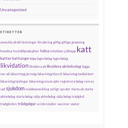
Uncategorized
ETIKETTER
avveckla ab
dö
fästningar
försäkring
giftig
giftiga
grooming
katt
hälsa
hemlösa
hushållprodujkter
infektion
julklapp
katter
kattunge
köpa lagerbolag
lagerbolag
likvidation
likvidera aktiebolag
likvidera ab
lägga
ner ab
läkarintyg järnväg
läkarintyg klass 8
läkarintyg taxikörkort
läkarintyg tävlingar
läkarintyg visum
päls
registrera bolag
renras
sjukdom
sad
snabbavveckling
sorligt
sprutor
starta ab
starta
aktiebolag
starta bolag
sälja aktiebolag
sälja bolag
trädgård
trådgalgar
trädgården
urinkristaller
vacciner
växter