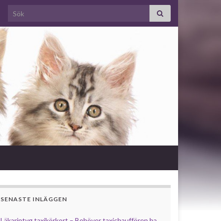
Search for:
SENASTE INLÄGGEN
Läkarintyg taxikörkort – Behöver taxichauffören ha