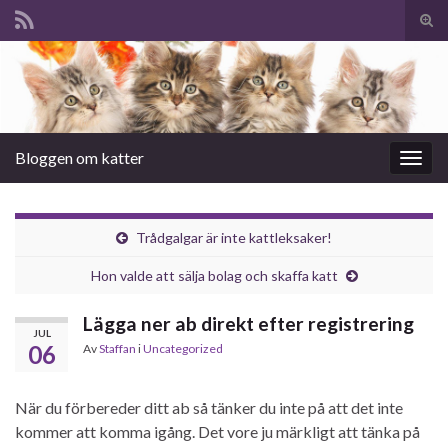
Slå
på/a
Search for:
sökf
Bloggen om katter
Slå
på/av
navig
Trådgalgar är inte kattleksaker!
Hon valde att sälja bolag och skaffa katt
Lägga ner ab direkt efter registrering
JUL
06
Av
Staffan
i
Uncategorized
När du förbereder ditt ab så tänker du inte på att det inte
kommer att komma igång. Det vore ju märkligt att tänka på