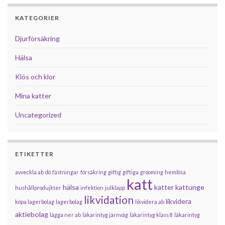
KATEGORIER
Djurförsäkring
Hälsa
Klös och klor
Mina katter
Uncategorized
ETIKETTER
avveckla ab
dö
fästningar
försäkring
giftig
giftiga
grooming
hemlösa
katt
hälsa
katter
kattunge
hushållprodujkter
infektion
julklapp
likvidation
likvidera
köpa lagerbolag
lagerbolag
likvidera ab
aktiebolag
lägga ner ab
läkarintyg järnväg
läkarintyg klass 8
läkarintyg