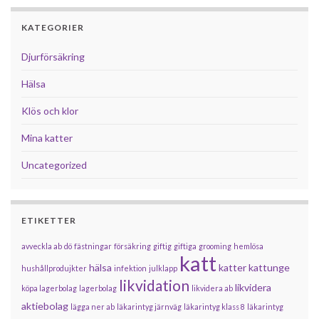
KATEGORIER
Djurförsäkring
Hälsa
Klös och klor
Mina katter
Uncategorized
ETIKETTER
avveckla ab
dö
fästningar
försäkring
giftig
giftiga
grooming
hemlösa
katt
hälsa
katter
kattunge
hushållprodujkter
infektion
julklapp
likvidation
likvidera
köpa lagerbolag
lagerbolag
likvidera ab
aktiebolag
lägga ner ab
läkarintyg järnväg
läkarintyg klass 8
läkarintyg