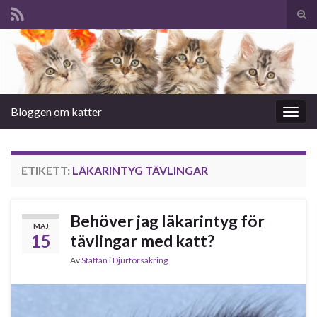
Slå
på/a
Search for:
sökf
Bloggen om katter
Slå
på/av
navig
ETIKETT:
LÄKARINTYG TÄVLINGAR
Behöver jag läkarintyg för
MAJ
15
tävlingar med katt?
Av
Staffan
i
Djurförsäkring