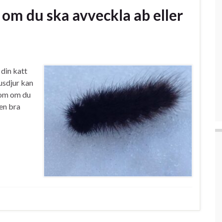
 om du ska avveckla ab eller
 din katt
husdjur kan
som om du
en bra