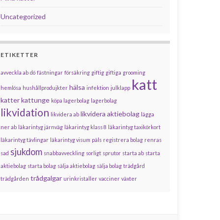
Uncategorized
ETIKETTER
avveckla ab
dö
fästningar
försäkring
giftig
giftiga
grooming
katt
hälsa
hemlösa
hushållprodujkter
infektion
julklapp
katter
kattunge
köpa lagerbolag
lagerbolag
likvidation
likvidera aktiebolag
likvidera ab
lägga
ner ab
läkarintyg järnväg
läkarintyg klass 8
läkarintyg taxikörkort
läkarintyg tävlingar
läkarintyg visum
päls
registrera bolag
renras
sjukdom
sad
snabbavveckling
sorligt
sprutor
starta ab
starta
aktiebolag
starta bolag
sälja aktiebolag
sälja bolag
trädgård
trådgalgar
trädgården
urinkristaller
vacciner
växter