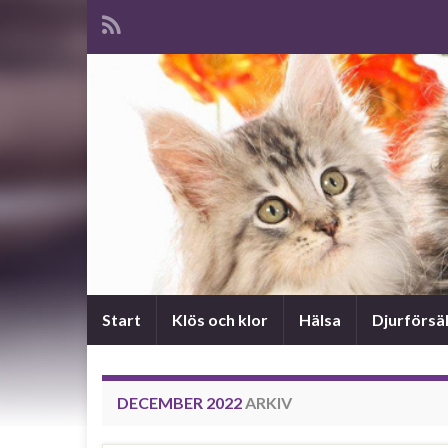
Start
Klös och klor
Hälsa
Djurförsä
DECEMBER 2022
ARKIV