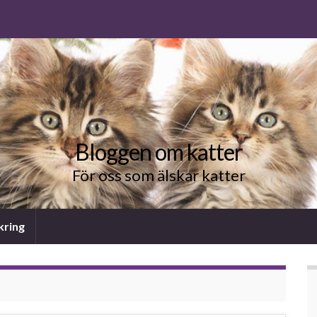
Bloggen om katter
För oss som älskar katter
kring