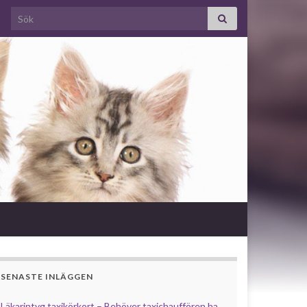
Search for:
SENASTE INLÄGGEN
Läkarintyg taxikörkort – Behöver taxichauffören ha