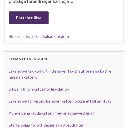
plötsliga förändringar kan höja …
Fortsätt läsa
hälsa
,
katt
,
katthälsa
,
sjukdom
SENASTE INLÄGGEN
Läkarintyg taxikörkort – Behöver taxichauffören ha bättre
hälsa än katten?
5 tips från din katt inför likvidation
Läkarintyg för visum, behöver katten också ett läkarintyg?
Kunde Lena rädda katten med snabbavveckling?
Starta bolag för att designa kattprodukter