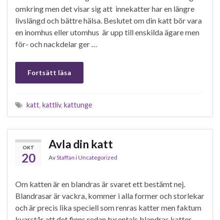
omkring men det visar sig att innekatter har en längre
livslängd och bättre hälsa. Beslutet om din katt bör vara
en inomhus eller utomhus är upp till enskilda ägare men
för- och nackdelar ger …
Fortsätt läsa
katt
,
kattliv
,
kattunge
Avla din katt
OKT
20
Av
Staffan
i
Uncategorized
Om katten är en blandras är svaret ett bestämt nej.
Blandrasar är vackra, kommer i alla former och storlekar
och är precis lika speciell som renras katter men faktum
kvarstår att det finns redan tusentals blandras katter