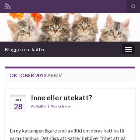
Slå
på/a
Search for:
sökf
Bloggen om katter
Slå
på/av
navig
OKTOBER 2013
ARKIV
Inne eller utekatt?
OKT
28
Av
Staffan
i
Klös och klor
En ny kattungen ägare undra alltid om deras katt ka få
vara utomhus. Det sägs att katter behöver frihet att gå