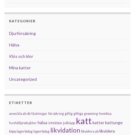
KATEGORIER
Djurförsäkring
Hälsa
Klös och klor
Mina katter
Uncategorized
ETIKETTER
avveckla ab
dö
fästningar
försäkring
giftig
giftiga
grooming
hemlösa
katt
hälsa
katter
kattunge
hushållprodujkter
infektion
julklapp
likvidation
likvidera
köpa lagerbolag
lagerbolag
likvidera ab