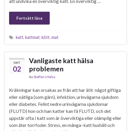
att undvika en överviktig katt. En överviktig …
Fortsätt läsa
katt
,
kattmat
,
kött
,
mat
Vanligaste katt hälsa
OKT
02
problemen
Av
Staffan
i
Hälsa
Kräkningar kan orsakas av från att har ätit något giftiga
eller oätliga (som gärn), infektion, urinvägarna sjukdom
eller diabetes. Felint nedre urinvägarna sjukdomar
(FLUTD) hon och han katter kan få FLUTD, och det
uppstår ofta i katt som är överviktiga eller olämplig eller
som äter torrfoder. Stress, en många–katt hushåll och