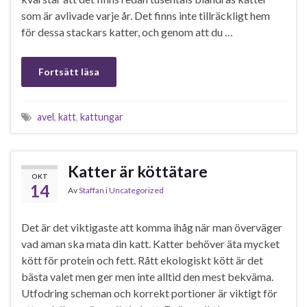
som är avlivade varje år. Det finns inte tillräckligt hem
för dessa stackars katter, och genom att du …
Fortsätt läsa
avel
,
katt
,
kattungar
Katter är köttätare
OKT
14
Av
Staffan
i
Uncategorized
Det är det viktigaste att komma ihåg när man överväger
vad aman ska mata din katt. Katter behöver äta mycket
kött för protein och fett. Rått ekologiskt kött är det
bästa valet men ger men inte alltid den mest bekväma.
Utfodring scheman och korrekt portioner är viktigt för