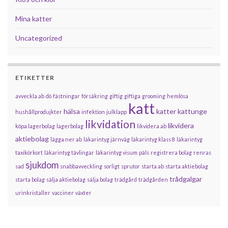
Mina katter
Uncategorized
ETIKETTER
avveckla ab
dö
fästningar
försäkring
giftig
giftiga
grooming
hemlösa
katt
hälsa
katter
kattunge
hushållprodujkter
infektion
julklapp
likvidation
likvidera
köpa lagerbolag
lagerbolag
likvidera ab
aktiebolag
lägga ner ab
läkarintyg järnväg
läkarintyg klass 8
läkarintyg
taxikörkort
läkarintyg tävlingar
läkarintyg visum
päls
registrera bolag
renras
sjukdom
sad
snabbavveckling
sorligt
sprutor
starta ab
starta aktiebolag
trådgalgar
starta bolag
sälja aktiebolag
sälja bolag
trädgård
trädgården
urinkristaller
vacciner
växter