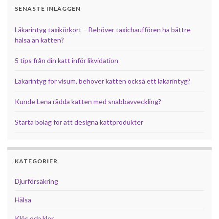
SENASTE INLÄGGEN
Läkarintyg taxikörkort – Behöver taxichauffören ha bättre
hälsa än katten?
5 tips från din katt inför likvidation
Läkarintyg för visum, behöver katten också ett läkarintyg?
Kunde Lena rädda katten med snabbavveckling?
Starta bolag för att designa kattprodukter
KATEGORIER
Djurförsäkring
Hälsa
Klös och klor