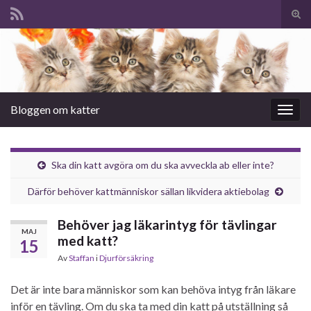
Slå
på/a
Search for:
sökf
Bloggen om katter
Slå
på/av
navig
Ska din katt avgöra om du ska avveckla ab eller inte?
Därför behöver kattmänniskor sällan likvidera aktiebolag
Behöver jag läkarintyg för tävlingar
MAJ
med katt?
15
Av
Staffan
i
Djurförsäkring
Det är inte bara människor som kan behöva intyg från läkare
inför en tävling. Om du ska ta med din katt på utställning så