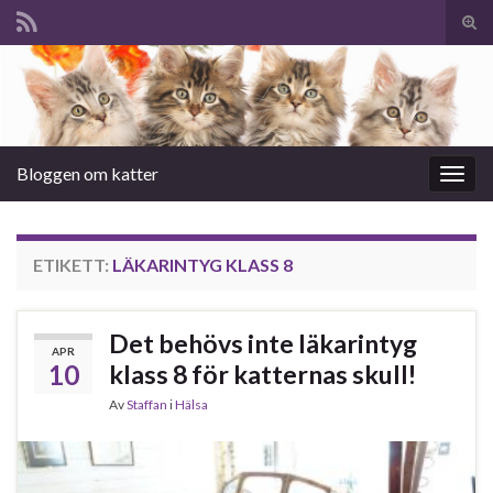
Slå
på/a
Search for:
sökf
Bloggen om katter
Slå
på/av
navig
ETIKETT:
LÄKARINTYG KLASS 8
Det behövs inte läkarintyg
APR
10
klass 8 för katternas skull!
Av
Staffan
i
Hälsa