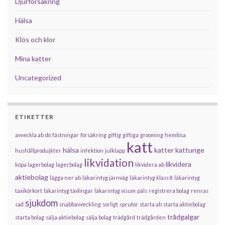
Djurförsäkring
Hälsa
Klös och klor
Mina katter
Uncategorized
ETIKETTER
avveckla ab
dö
fästningar
försäkring
giftig
giftiga
grooming
hemlösa
katt
hälsa
katter
kattunge
hushållprodujkter
infektion
julklapp
likvidation
likvidera
köpa lagerbolag
lagerbolag
likvidera ab
aktiebolag
lägga ner ab
läkarintyg järnväg
läkarintyg klass 8
läkarintyg
taxikörkort
läkarintyg tävlingar
läkarintyg visum
päls
registrera bolag
renras
sjukdom
sad
snabbavveckling
sorligt
sprutor
starta ab
starta aktiebolag
trådgalgar
starta bolag
sälja aktiebolag
sälja bolag
trädgård
trädgården