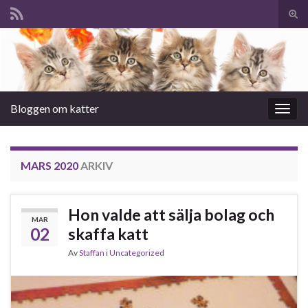
Slå
på/a
Search for:
sökf
Bloggen om katter
Slå
på/av
navig
MARS 2020
ARKIV
Hon valde att sälja bolag och
MAR
02
skaffa katt
Av
Staffan
i
Uncategorized