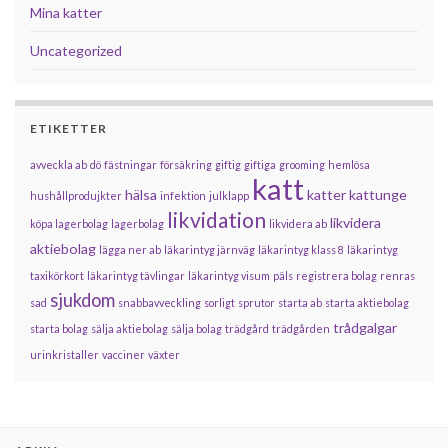
Mina katter
Uncategorized
ETIKETTER
avveckla ab
dö
fästningar
försäkring
giftig
giftiga
grooming
hemlösa
katt
hälsa
katter
kattunge
hushållprodujkter
infektion
julklapp
likvidation
likvidera
köpa lagerbolag
lagerbolag
likvidera ab
aktiebolag
lägga ner ab
läkarintyg järnväg
läkarintyg klass 8
läkarintyg
taxikörkort
läkarintyg tävlingar
läkarintyg visum
päls
registrera bolag
renras
sjukdom
sad
snabbavveckling
sorligt
sprutor
starta ab
starta aktiebolag
trådgalgar
starta bolag
sälja aktiebolag
sälja bolag
trädgård
trädgården
urinkristaller
vacciner
växter