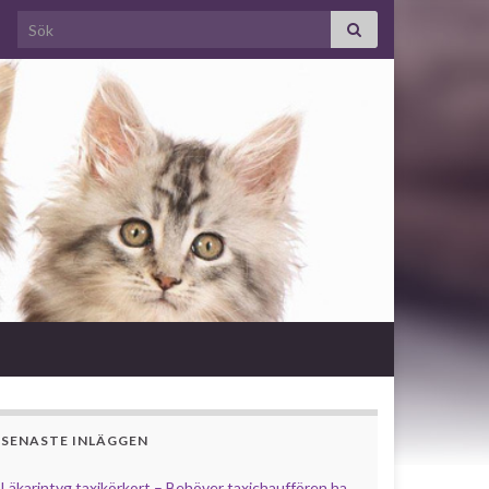
Search for:
SENASTE INLÄGGEN
Läkarintyg taxikörkort – Behöver taxichauffören ha