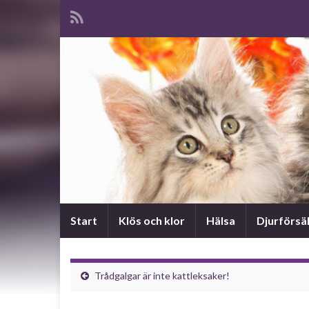
Start
Klös och klor
Hälsa
Djurförsä
Trådgalgar är inte kattleksaker!