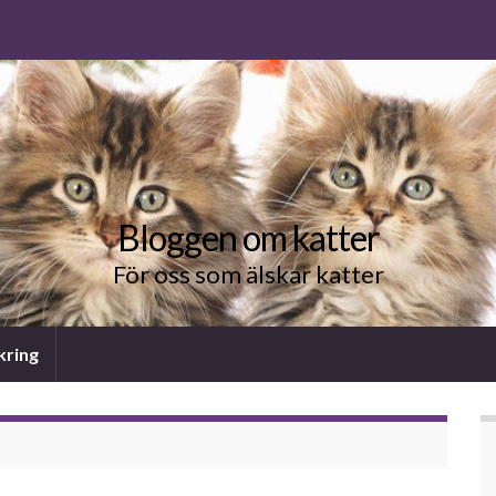
Bloggen om katter
För oss som älskar katter
kring