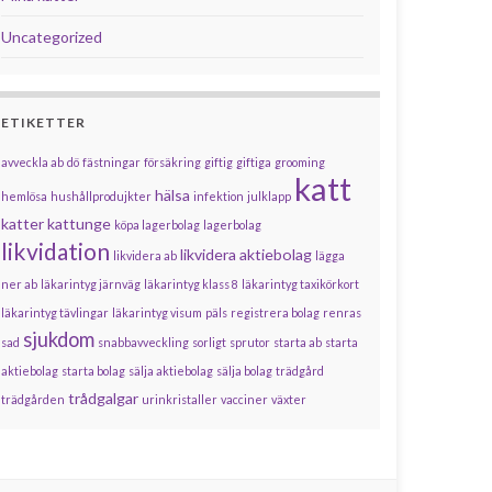
Uncategorized
ETIKETTER
avveckla ab
dö
fästningar
försäkring
giftig
giftiga
grooming
katt
hälsa
hemlösa
hushållprodujkter
infektion
julklapp
katter
kattunge
köpa lagerbolag
lagerbolag
likvidation
likvidera aktiebolag
likvidera ab
lägga
ner ab
läkarintyg järnväg
läkarintyg klass 8
läkarintyg taxikörkort
läkarintyg tävlingar
läkarintyg visum
päls
registrera bolag
renras
sjukdom
sad
snabbavveckling
sorligt
sprutor
starta ab
starta
aktiebolag
starta bolag
sälja aktiebolag
sälja bolag
trädgård
trådgalgar
trädgården
urinkristaller
vacciner
växter