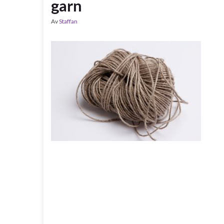
garn
Av
Staffan