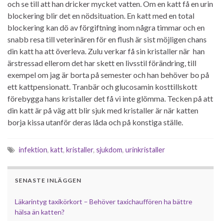
och se till att han dricker mycket vatten. Om en katt få en urin
blockering blir det en nödsituation. En katt med en total
blockering kan dö av förgiftning inom några timmar och en
snabb resa till veterinären för en flush är sist möjligen chans
din katt ha att överleva. Zulu verkar få sin kristaller när han
ärstressad ellerom det har skett en livsstil förändring, till
exempel om jag är borta på semester och han behöver bo på
ett kattpensionatt. Tranbär och glucosamin kosttillskott
förebygga hans kristaller det få vi inte glömma. Tecken på att
din katt är på väg att blir sjuk med kristaller är när katten
borja kissa utanför deras låda och på konstiga ställe.
infektion
,
katt
,
kristaller
,
sjukdom
,
urinkristaller
SENASTE INLÄGGEN
Läkarintyg taxikörkort – Behöver taxichauffören ha bättre
hälsa än katten?