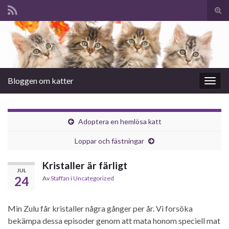
Slå
på/a
Search for:
sökf
Bloggen om katter
Slå
på/av
navig
Adoptera en hemlösa katt
Loppar och fästningar
Kristaller är färligt
JUL
24
Av
Staffan
i
Uncategorized
Min Zulu får kristaller några gånger per år. Vi forsöka
bekämpa dessa episoder genom att mata honom speciell mat