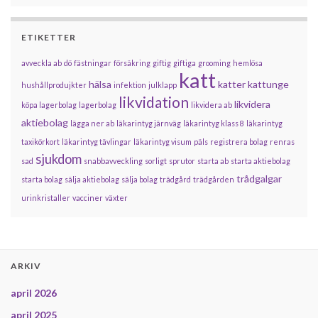
ETIKETTER
avveckla ab
dö
fästningar
försäkring
giftig
giftiga
grooming
hemlösa
katt
hälsa
katter
kattunge
hushållprodujkter
infektion
julklapp
likvidation
likvidera
köpa lagerbolag
lagerbolag
likvidera ab
aktiebolag
lägga ner ab
läkarintyg järnväg
läkarintyg klass 8
läkarintyg
taxikörkort
läkarintyg tävlingar
läkarintyg visum
päls
registrera bolag
renras
sjukdom
sad
snabbavveckling
sorligt
sprutor
starta ab
starta aktiebolag
trådgalgar
starta bolag
sälja aktiebolag
sälja bolag
trädgård
trädgården
urinkristaller
vacciner
växter
ARKIV
april 2026
april 2025