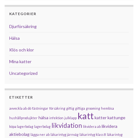
KATEGORIER
Djurförsäkring
Hälsa
Klös och klor
Mina katter
Uncategorized
ETIKETTER
avveckla ab
dö
fästningar
försäkring
giftig
giftiga
grooming
hemlösa
katt
hälsa
katter
kattunge
hushållprodujkter
infektion
julklapp
likvidation
likvidera
köpa lagerbolag
lagerbolag
likvidera ab
aktiebolag
lägga ner ab
läkarintyg järnväg
läkarintyg klass 8
läkarintyg