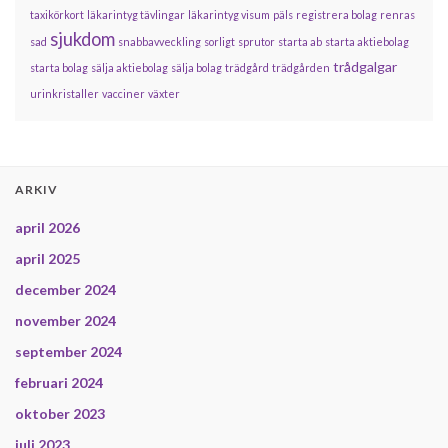
taxikörkort
läkarintyg tävlingar
läkarintyg visum
päls
registrera bolag
renras
sjukdom
sad
snabbavveckling
sorligt
sprutor
starta ab
starta aktiebolag
trådgalgar
starta bolag
sälja aktiebolag
sälja bolag
trädgård
trädgården
urinkristaller
vacciner
växter
ARKIV
april 2026
april 2025
december 2024
november 2024
september 2024
februari 2024
oktober 2023
juli 2023