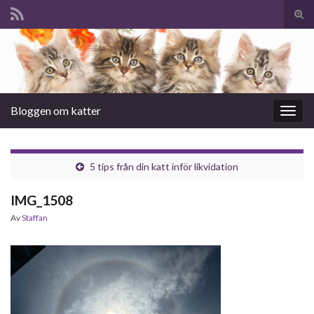
Slå
på/a
Search for:
sökf
Bloggen om katter
Slå
på/av
navig
5 tips från din katt inför likvidation
IMG_1508
Av
Staffan