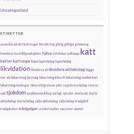
Uncategorized
ETIKETTER
avveckla ab
dö
fästningar
försäkring
giftig
giftiga
grooming
katt
hälsa
hemlösa
hushållprodujkter
infektion
julklapp
katter
kattunge
köpa lagerbolag
lagerbolag
likvidation
likvidera aktiebolag
likvidera ab
lägga
ner ab
läkarintyg järnväg
läkarintyg klass 8
läkarintyg taxikörkort
läkarintyg tävlingar
läkarintyg visum
päls
registrera bolag
renras
sjukdom
sad
snabbavveckling
sorligt
sprutor
starta ab
starta
aktiebolag
starta bolag
sälja aktiebolag
sälja bolag
trädgård
trådgalgar
trädgården
urinkristaller
vacciner
växter