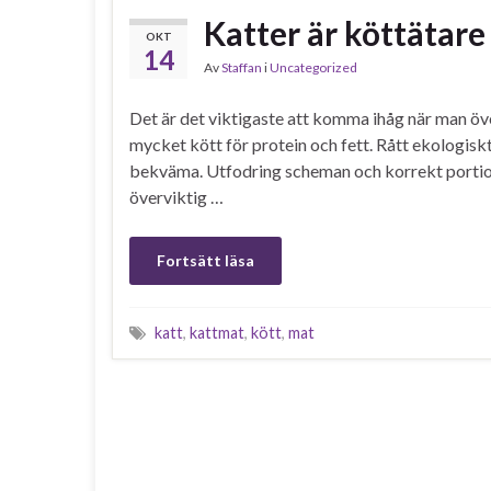
Katter är köttätare
OKT
14
Av
Staffan
i
Uncategorized
Det är det viktigaste att komma ihåg när man öv
mycket kött för protein och fett. Rått ekologiskt
bekväma. Utfodring scheman och korrekt portioner
överviktig …
Fortsätt läsa
katt
,
kattmat
,
kött
,
mat