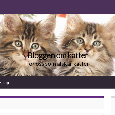
Bloggen om katter
För oss som älskar katter
kring