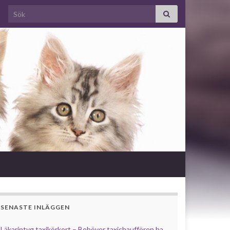
Search for:
SENASTE INLÄGGEN
Läkarintyg taxikörkort – Behöver taxichauffören ha