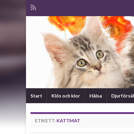
Start
Klös och klor
Hälsa
Djurförsä
ETIKETT:
KATTMAT